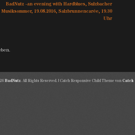
chster
BadNutz -an evening with Hardblues, Sulzbacher
itrag:
Musiksommer, 19.08.2016, Salzbrunnencarée, 19.30
Uhr
eben.
026
BadNutz
. All Rights Reserved. | Catch Responsive Child Theme von
Catch