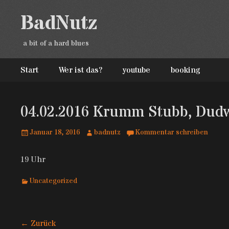
BadNutz
a bit of a hard blues
Zum
Erstes Menü
Start
Wer ist das?
youtube
booking
Inhalt:
04.02.2016 Krumm Stubb, Dudw
Geposted
Autor
Januar 18, 2016
badnutz
Kommentar schreiben
am
19 Uhr
Kategorien
Uncategorized
Beitragsnavigation
← Zurück