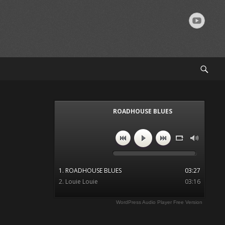
YouTu
Such
ROADHOUSE BLUES
"ROADHOUSE BLUES" aus Junk
Food von BadNutz. Veröffentlicht:
1998. Titel 9.
1. ROADHOUSE BLUES
03:27
2. Louie Louie
03:16
WordPress Audio Player Free Version