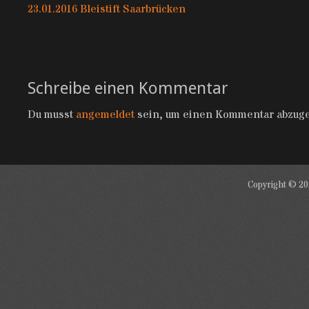
Vorhergehender
Nä
23.01.2016 Bleistift Saarbrücken
Beitrag:
Be
Schreibe einen Kommentar
Du musst
angemeldet
sein, um einen Kommentar abzug
Copyright © 2